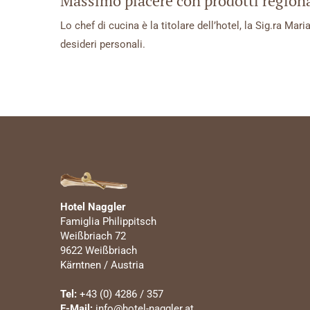
Massimo piacere con prodotti regiona
Lo chef di cucina è la titolare dell’hotel, la Sig.ra Mar
desideri personali.
Hotel Naggler
Famiglia Philippitsch
Weißbriach 72
9622 Weißbriach
Kärntnen / Austria
Tel:
+43 (0) 4286 / 357
E-Mail:
info@hotel-naggler.at