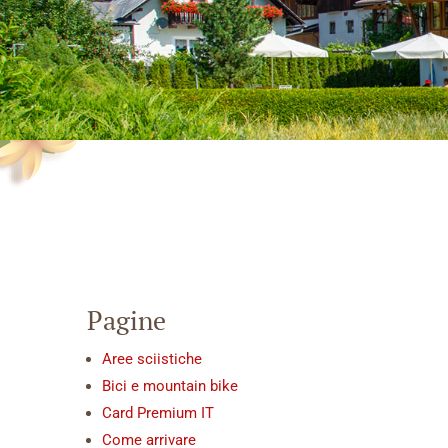
Pagine
Aree sciistiche
Bici e mountain bike
Card Premium IT
Come arrivare