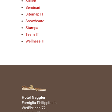
Sciare
Seminari
Sitemap IT
Snowboard
Stampa
Team IT
Wellness IT
Hotel Naggler
Famiglia Philippitsch
Weißbriach 72